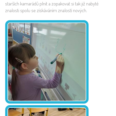
starších kamarádů plnit a zopakovat si tak již nabyté
znalosti spolu se získáváním znalostí nových.