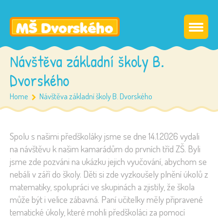
Návštěva základní školy B.
Dvorského
Home
Návštěva základní školy B. Dvorského
Spolu s našimi předškoláky jsme se dne 14.1.2026 vydali
na návštěvu k našim kamarádům do prvních tříd ZŠ. Byli
jsme zde pozváni na ukázku jejich vyučování, abychom se
nebáli v září do školy. Děti si zde vyzkoušely plnění úkolů z
matematiky, spolupráci ve skupinách a zjistily, že škola
může být i velice zábavná. Paní učitelky měly připravené
tematické úkoly, které mohli předškoláci za pomocí