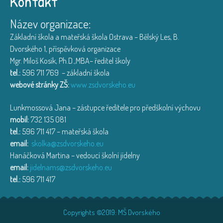
Kontakt
Název organizace:
Základní škola a mateřská škola Ostrava – Bělský Les, B.
Dvorského 1, příspěvková organizace
Mgr. Miloš Kosík, Ph.D.,MBA– ředitel školy
tel.:
596 711 769 – základní škola
webové stránky ZŠ:
www.zsdvorskeho.eu
Lunkmossová Jana – zástupce ředitele pro předškolní výchovu
mobil:
732 135 081
tel.:
596 711 417 – mateřská škola
email:
skolka@zsdvorskeho.eu
Hanáčková Martina – vedoucí školní jídelny
email:
jidelnams@zsdvorskeho.eu
tel.:
596 711 417
Copyrights ©2019: MŠ Dvorského