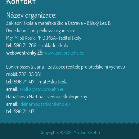
Kontakt
Název organizace:
Základní škola a mateřská škola Ostrava – Bělský Les, B.
Dvorského 1, příspěvková organizace
Mgr. Miloš Kosík, Ph.D.,MBA– ředitel školy
tel.:
596 711 769 – základní škola
webové stránky ZŠ:
www.zsdvorskeho.eu
Lunkmossová Jana – zástupce ředitele pro předškolní výchovu
mobil:
732 135 081
tel.:
596 711 417 – mateřská škola
email:
skolka@zsdvorskeho.eu
Hanáčková Martina – vedoucí školní jídelny
email:
jidelnams@zsdvorskeho.eu
tel.:
596 711 417
Copyrights ©2019: MŠ Dvorského