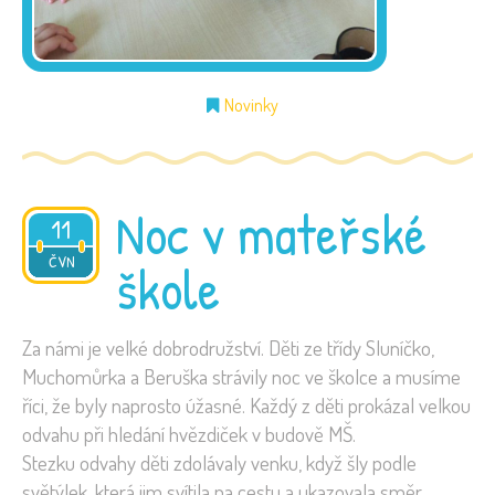
Novinky
Noc v mateřské
11
2026
ČVN
škole
Za námi je velké dobrodružství. Děti ze třídy Sluníčko,
Muchomůrka a Beruška strávily noc ve školce a musíme
říci, že byly naprosto úžasné. Každý z děti prokázal velkou
odvahu při hledání hvězdiček v budově MŠ.
Stezku odvahy děti zdolávaly venku, když šly podle
světýlek, která jim svítila na cestu a ukazovala směr.