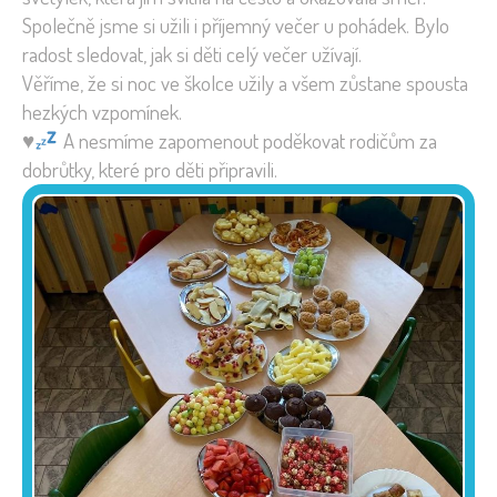
Společně jsme si užili i příjemný večer u pohádek. Bylo
radost sledovat, jak si děti celý večer užívají.
Věříme, že si noc ve školce užily a všem zůstane spousta
hezkých vzpomínek.
♥️
A nesmíme zapomenout poděkovat rodičům za
dobrůtky, které pro děti připravili.