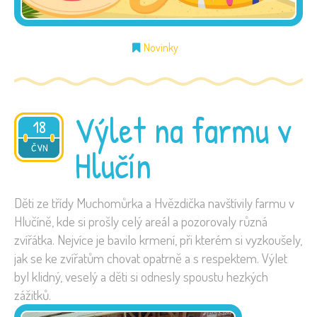
Novinky
Výlet na farmu v
18
2026
ČVN
Hlučín
Děti ze třídy Muchomůrka a Hvězdička navštívily farmu v
Hlučíně, kde si prošly celý areál a pozorovaly různá
zvířátka. Nejvíce je bavilo krmení, při kterém si vyzkoušely,
jak se ke zvířatům chovat opatrně a s respektem. Výlet
byl klidný, veselý a děti si odnesly spoustu hezkých
zážitků.