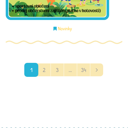
Novinky
1
2
3
…
34