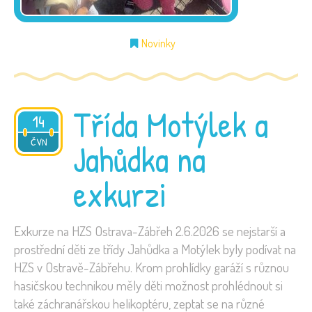
Novinky
Třída Motýlek a
14
2026
ČVN
Jahůdka na
exkurzi
Exkurze na HZS Ostrava-Zábřeh 2.6.2026 se nejstarší a
prostřední děti ze třídy Jahůdka a Motýlek byly podívat na
HZS v Ostravě-Zábřehu. Krom prohlídky garáží s různou
hasičskou technikou měly děti možnost prohlédnout si
také záchranářskou helikoptéru, zeptat se na různé