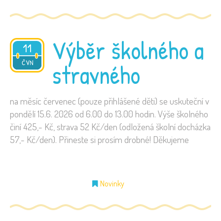
Výběr školného a
11
2026
ČVN
stravného
na měsíc červenec (pouze přihlášené děti) se uskuteční v
pondělí 15.6. 2026 od 6.00 do 13.00 hodin. Výše školného
činí 425,- Kč, strava 52 Kč/den (odložená školní docházka
57,- Kč/den). Přineste si prosím drobné! Děkujeme
Novinky