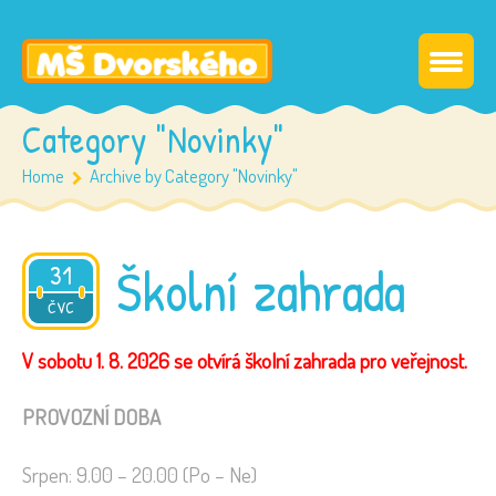
Category "Novinky"
Home
Archive by Category "Novinky"
Školní zahrada
31
2026
ČVC
V sobotu 1. 8. 2026 se otvírá školní zahrada pro veřejnost.
PROVOZNÍ DOBA
Srpen: 9.00 – 20.00 (Po – Ne)