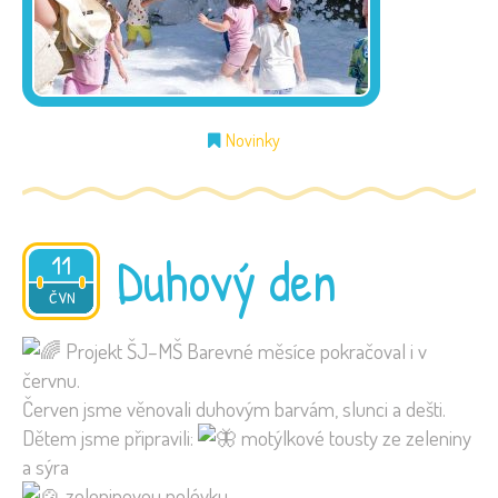
Novinky
Duhový den
11
2026
ČVN
Projekt ŠJ–MŠ Barevné měsíce pokračoval i v
červnu.
Červen jsme věnovali duhovým barvám, slunci a dešti.
Dětem jsme připravili:
motýlkové tousty ze zeleniny
a sýra
zeleninovou polévku