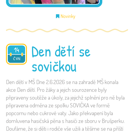
Novinky
Den dětí se
14
2026
ČVN
sovičkou
Den dětí v MŠ Dne 2.6.2026 se na zahradě MŠ konala
akce Den dětí. Pro žáky a jejich sourozence byly
připraveny soutěže a úkoly, za jejichž splnění pro ně byla
připravena odměna ze spolku SOVIČKA ve formě
popcornu nebo cukrové vaty. Jako překvapení byla
domluvena hasičská pěna s hasiči ze sboru v Brušperku.
Doufáme, že si děti i rodiče vše užili a těšíme se na příští