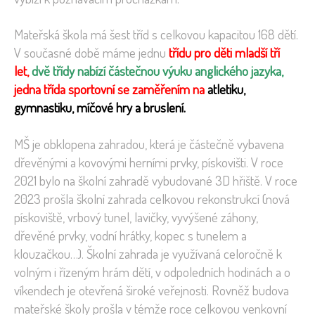
Mateřská škola má šest tříd s celkovou kapacitou 168 dětí.
V současné době máme jednu
třídu pro děti mladší tří
let,
dvě třídy nabízí částečnou výuku anglického jazyka,
jedna třída sportovní se zaměřením na
atletiku,
gymnastiku, míčové hry a bruslení.
MŠ je obklopena zahradou, která je částečně vybavena
dřevěnými a kovovými herními prvky, pískovišti. V roce
2021 bylo na školní zahradě vybudované 3D hřiště. V roce
2023 prošla školní zahrada celkovou rekonstrukcí (nová
pískoviště, vrbový tunel, lavičky, vyvýšené záhony,
dřevěné prvky, vodní hrátky, kopec s tunelem a
klouzačkou…). Školní zahrada je využívaná celoročně k
volným i řízeným hrám dětí, v odpoledních hodinách a o
víkendech je otevřená široké veřejnosti. Rovněž budova
mateřské školy prošla v témže roce celkovou venkovní