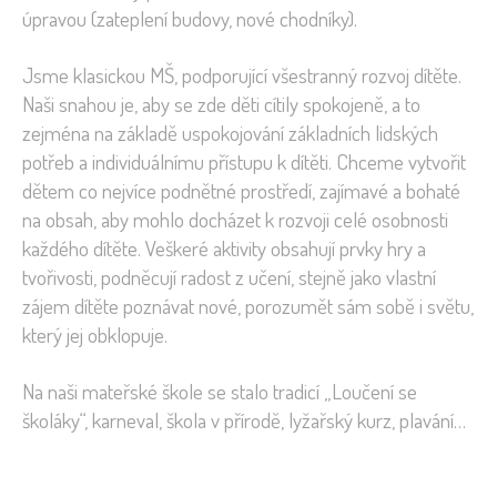
úpravou (zateplení budovy, nové chodníky).
Jsme klasickou MŠ, podporující všestranný rozvoj dítěte.
Naši snahou je, aby se zde děti cítily spokojeně, a to
zejména na základě uspokojování základních lidských
potřeb a individuálnímu přístupu k dítěti. Chceme vytvořit
dětem co nejvíce podnětné prostředí, zajímavé a bohaté
na obsah, aby mohlo docházet k rozvoji celé osobnosti
každého dítěte. Veškeré aktivity obsahují prvky hry a
tvořivosti, podněcují radost z učení, stejně jako vlastní
zájem dítěte poznávat nové, porozumět sám sobě i světu,
který jej obklopuje.
Na naši mateřské škole se stalo tradicí „Loučení se
školáky“, karneval, škola v přírodě, lyžařský kurz, plavání…