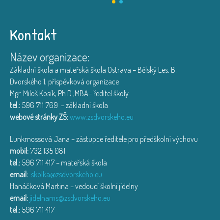
Kontakt
Název organizace:
Základní škola a mateřská škola Ostrava – Bělský Les, B.
Dvorského 1, příspěvková organizace
Mgr. Miloš Kosík, Ph.D.,MBA– ředitel školy
tel.:
596 711 769 – základní škola
webové stránky ZŠ:
www.zsdvorskeho.eu
Lunkmossová Jana – zástupce ředitele pro předškolní výchovu
mobil:
732 135 081
tel.:
596 711 417 – mateřská škola
email:
skolka@zsdvorskeho.eu
Hanáčková Martina – vedoucí školní jídelny
email:
jidelnams@zsdvorskeho.eu
tel.:
596 711 417