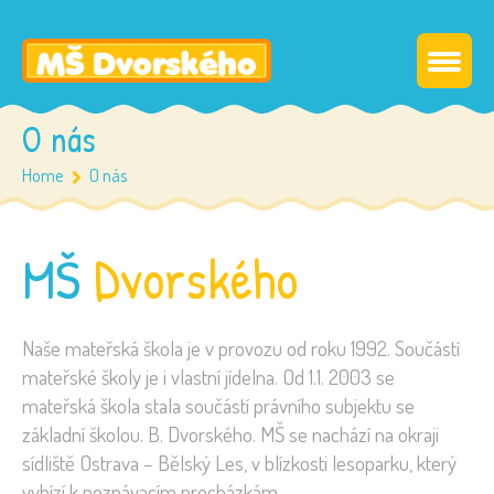
O nás
Home
O nás
MŠ
Dvorského
Naše mateřská škola je v provozu od roku 1992. Součástí
mateřské školy je i vlastní jídelna. Od 1.1. 2003 se
mateřská škola stala součástí právního subjektu se
základní školou. B. Dvorského. MŠ se nachází na okraji
sídliště Ostrava – Bělský Les, v blízkosti lesoparku, který
vybízí k poznávacím procházkám.