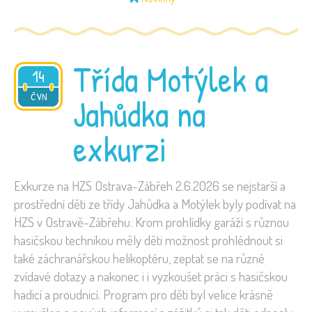
Třída Motýlek a
14
2026
ČVN
Jahůdka na
exkurzi
Exkurze na HZS Ostrava-Zábřeh 2.6.2026 se nejstarší a
prostřední děti ze třídy Jahůdka a Motýlek byly podívat na
HZS v Ostravě-Zábřehu. Krom prohlídky garáží s různou
hasičskou technikou měly děti možnost prohlédnout si
také záchranářskou helikoptéru, zeptat se na různé
zvídavé dotazy a nakonec i i vyzkoušet práci s hasičskou
hadicí a proudnicí. Program pro děti byl velice krásně