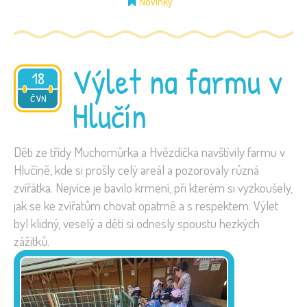
Novinky
Výlet na farmu v
18
2026
ČVN
Hlučín
Děti ze třídy Muchomůrka a Hvězdička navštívily farmu v
Hlučíně, kde si prošly celý areál a pozorovaly různá
zvířátka. Nejvíce je bavilo krmení, při kterém si vyzkoušely,
jak se ke zvířatům chovat opatrně a s respektem. Výlet
byl klidný, veselý a děti si odnesly spoustu hezkých
zážitků.