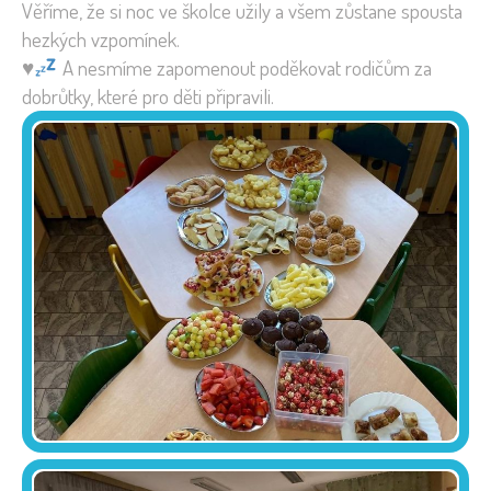
Věříme, že si noc ve školce užily a všem zůstane spousta
hezkých vzpomínek.
♥️
A nesmíme zapomenout poděkovat rodičům za
dobrůtky, které pro děti připravili.