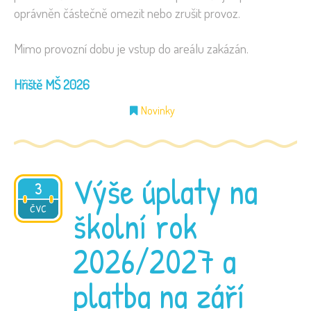
oprávněn částečně omezit nebo zrušit provoz.
Mimo provozní dobu je vstup do areálu zakázán.
Hřiště MŠ 2026
Novinky
Výše úplaty na
3
2026
ČVC
školní rok
2026/2027 a
platba na září