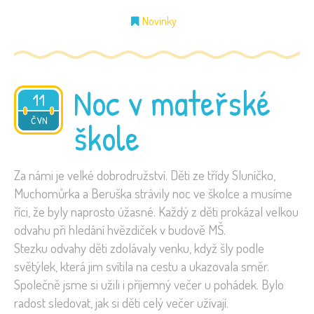
Novinky
Noc v mateřské
11
2026
ČVN
škole
Za námi je velké dobrodružství. Děti ze třídy Sluníčko,
Muchomůrka a Beruška strávily noc ve školce a musíme
říci, že byly naprosto úžasné. Každý z děti prokázal velkou
odvahu při hledání hvězdiček v budově MŠ.
Stezku odvahy děti zdolávaly venku, když šly podle
světýlek, která jim svítila na cestu a ukazovala směr.
Společně jsme si užili i příjemný večer u pohádek. Bylo
radost sledovat, jak si děti celý večer užívají.