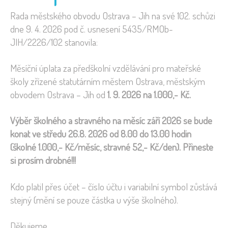
Rada městského obvodu Ostrava – Jih na své 102. schůzi
dne 9. 4. 2026 pod č. usnesení 5435/RMOb-
JIH/2226/102 stanovila:
Měsíční úplata za předškolní vzdělávání pro mateřské
školy zřízené statutárním městem Ostrava, městským
obvodem Ostrava – Jih od
1. 9. 2026 na 1.000,- Kč.
Výběr školného a stravného na měsíc září 2026 se bude
konat ve středu 26.8. 2026 od 8.00 do 13.00 hodin
(školné 1.000,- Kč/měsíc, stravné 52,- Kč/den). Přineste
si prosím drobné!!!
Kdo platil přes účet – číslo účtu i variabilní symbol zůstává
stejný (mění se pouze částka u výše školného).
Děkujeme