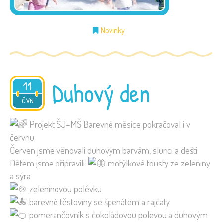
Novinky
Duhový den
11
2026
ČVN
Projekt ŠJ–MŠ Barevné měsíce pokračoval i v
červnu.
Červen jsme věnovali duhovým barvám, slunci a dešti.
Dětem jsme připravili:
motýlkové tousty ze zeleniny
a sýra
zeleninovou polévku
barevné těstoviny se špenátem a rajčaty
pomerančovník s čokoládovou polevou a duhovým