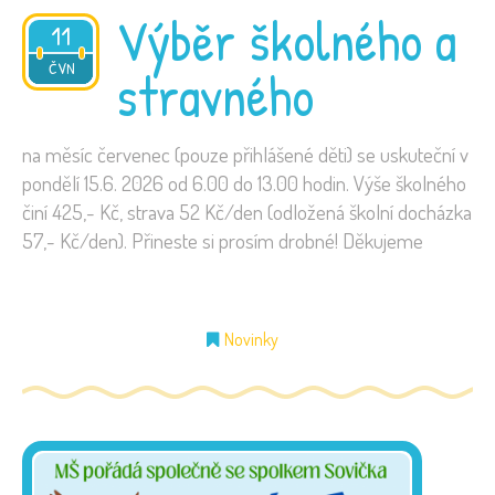
Výběr školného a
11
2026
ČVN
stravného
na měsíc červenec (pouze přihlášené děti) se uskuteční v
pondělí 15.6. 2026 od 6.00 do 13.00 hodin. Výše školného
činí 425,- Kč, strava 52 Kč/den (odložená školní docházka
57,- Kč/den). Přineste si prosím drobné! Děkujeme
Novinky