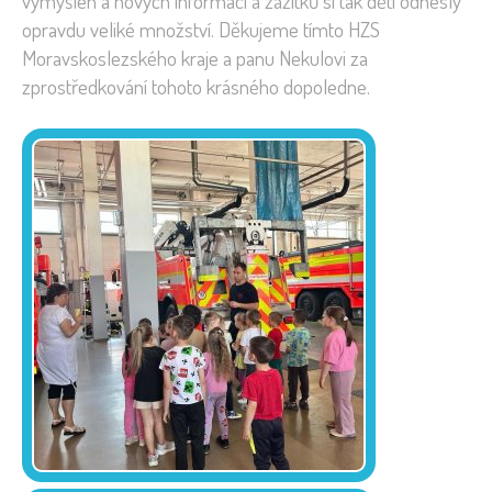
vymyšlen a nových informací a zážitků si tak děti odnesly
opravdu veliké množství. Děkujeme tímto HZS
Moravskoslezského kraje a panu Nekulovi za
zprostředkování tohoto krásného dopoledne.