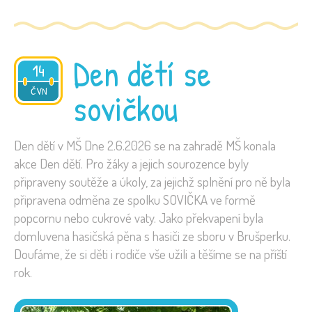
Den dětí se
14
2026
ČVN
sovičkou
Den dětí v MŠ Dne 2.6.2026 se na zahradě MŠ konala
akce Den dětí. Pro žáky a jejich sourozence byly
připraveny soutěže a úkoly, za jejichž splnění pro ně byla
připravena odměna ze spolku SOVIČKA ve formě
popcornu nebo cukrové vaty. Jako překvapení byla
domluvena hasičská pěna s hasiči ze sboru v Brušperku.
Doufáme, že si děti i rodiče vše užili a těšíme se na příští
rok.