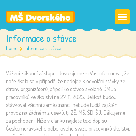
Informace o stávce
Home
Informace o stávce
Vážení zákonní zástupci, dovolujeme si Vás informovat, že
naše škola se v případě, že nedojde k odvolání stávky ze
strany organizátorů, připojí ke stávce svolané ČMOS
pracovníků ve školství na 27. 11. 2023. Jelikož budou
stávkovat všichni zaměstnanci, nebude tudíž zajištěn
provoz na žádném z úseků, tj. ZŠ, MŠ, ŠD, ŠJ. Děkujeme
za pochopení. Níže v článku najdete text dopisu
Českomoravského odborového svazu pracovníků školství,