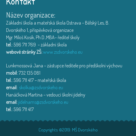
Kontakt
Název organizace:
Základní škola a mateřská škola Ostrava – Bělský Les, B.
Dvorského 1, příspěvková organizace
Mgr. Miloš Kosík, Ph.D.,MBA– ředitel školy
tel.:
596 711 769 – základní škola
webové stránky ZŠ:
www.zsdvorskeho.eu
Lunkmossová Jana – zástupce ředitele pro předškolní výchovu
mobil:
732 135 081
tel.:
596 711 417 – mateřská škola
email:
skolka@zsdvorskeho.eu
Hanáčková Martina – vedoucí školní jídelny
email:
jidelnams@zsdvorskeho.eu
tel.:
596 711 417
Copyrights ©2019: MŠ Dvorského