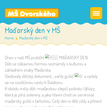
Maďarský den v MŠ
Home
Maďarský den v MŠ
Dnes v naší MŠ proběhl
MAĎARSKÝ DEN.
Děti se zábavnou formou seznámily s kulturou a
základními znaky Maďarska.
Sledovaly dětský dokument, „vařily guláš“
a vydaly
se na soutěživou cestu k Balatonu.
K obědu měly děti maďarskou slepičí polévku Ujházy,
která je plná zeleniny, a jako hlavní chod se servíroval
maďarský guláš s tarhoňou. Celý den si děti užily a přinesl