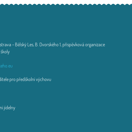
trava – Bělský Les, B. Dvorského 1, příspěvková organizace
 školy
zi
eho.eu
tele pro předškolní výchovu
í jídelny