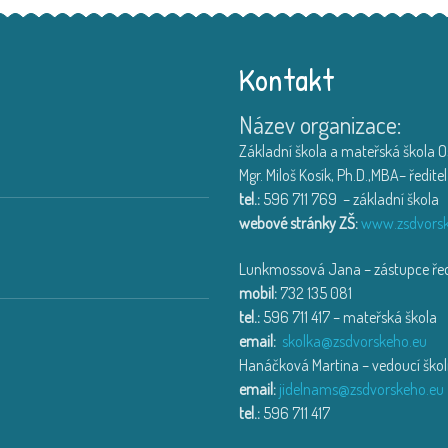
Kontakt
Název organizace:
Výlet na farmu v Hlučín
Děti ze třídy Muchomůrka
...
Základní škola a mateřská škola Os
18. 6. 2026
Mgr. Miloš Kosík, Ph.D.,MBA– ředitel
tel.:
596 711 769 – základní škola
Třída Motýlek a Jahůdka na exkur
webové stránky ZŠ:
www.zsdvorsk
Exkurze na HZS Ostrava-Zá
...
Lunkmossová Jana – zástupce ředi
14. 6. 2026
mobil:
732 135 081
tel.:
596 711 417 – mateřská škola
Den dětí se sovičkou
email:
skolka@zsdvorskeho.eu
Den dětí v MŠ Dne 2.6.202
...
Hanáčková Martina – vedoucí školn
14. 6. 2026
email:
jidelnams@zsdvorskeho.eu
tel.:
596 711 417