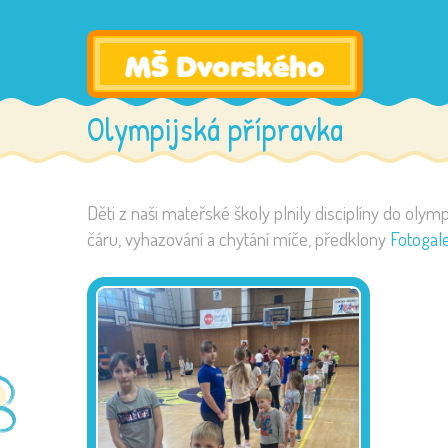
Olympijská přípravka
Děti z naši mateřské školy plnily disciplíny do oly
čáru, vyhazování a chytání míče, předklony
Fotogal