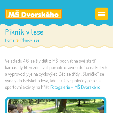
Piknik v lese
Home
Piknik v lese
Ve středu 4.6. se šly děti z MŠ podívat na své starší
kamarády, kteří zdolávali pumptrackovou dráhu na kolech
a vyprovodily je na cyklovýlet. Děti ze třídy „Sluníčko“ se
vydaly do Bělského lesa, kde si užily společný piknik a
sportovní aktivity na hřišti.
Fotogalerie – MŠ Dvorského