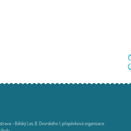
trava – Bělský Les, B. Dvorského 1, příspěvková organizace
 školy