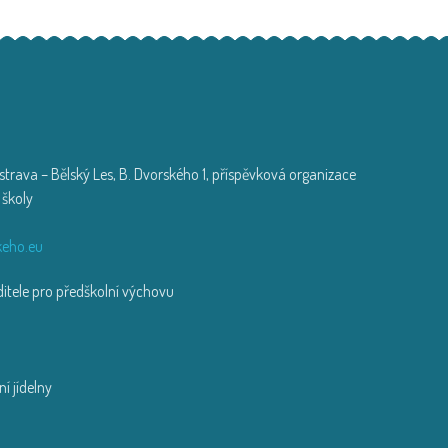
trava – Bělský Les, B. Dvorského 1, příspěvková organizace
 školy
zi
eho.eu
tele pro předškolní výchovu
í jídelny