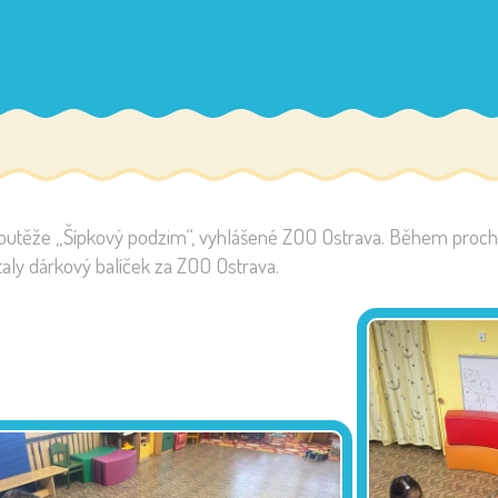
soutěže „Šípkový podzim“, vyhlášené ZOO Ostrava. Během procházek
ostaly dárkový balíček za ZOO Ostrava.