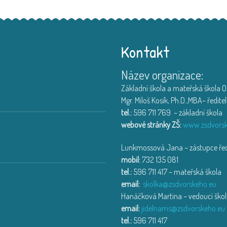
Kontakt
Název organizace:
Výlet na farmu v Hlučín
Děti ze třídy Muchomůrka
...
Základní škola a mateřská škola Os
18. 6. 2026
Mgr. Miloš Kosík, Ph.D.,MBA– ředitel
tel.:
596 711 769 – základní škola
Třída Motýlek a Jahůdka na exkur
webové stránky ZŠ:
www.zsdvorsk
Exkurze na HZS Ostrava-Zá
...
Lunkmossová Jana – zástupce ředi
14. 6. 2026
mobil:
732 135 081
tel.:
596 711 417 – mateřská škola
Den dětí se sovičkou
email:
skolka@zsdvorskeho.eu
Den dětí v MŠ Dne 2.6.202
...
Hanáčková Martina – vedoucí školn
14. 6. 2026
email:
jidelnams@zsdvorskeho.eu
tel.:
596 711 417