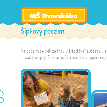
Šípkový podzim
Na podzim se děti ze třídy „Hvězdička“ zúčastnily 
jeřabiny a šípky. Za krásné 2. místo v I. kategorii d