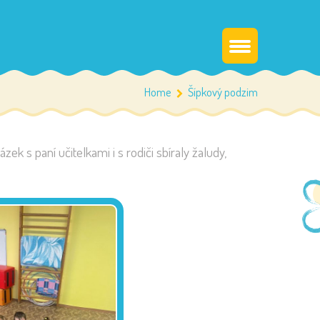
Home
Šípkový podzim
 s paní učitelkami i s rodiči sbíraly žaludy,