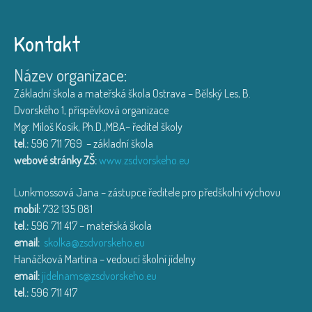
Kontakt
Název organizace:
Základní škola a mateřská škola Ostrava – Bělský Les, B.
Dvorského 1, příspěvková organizace
Mgr. Miloš Kosík, Ph.D.,MBA– ředitel školy
tel.:
596 711 769 – základní škola
webové stránky ZŠ:
www.zsdvorskeho.eu
Lunkmossová Jana – zástupce ředitele pro předškolní výchovu
mobil:
732 135 081
tel.:
596 711 417 – mateřská škola
email:
skolka@zsdvorskeho.eu
Hanáčková Martina – vedoucí školní jídelny
email:
jidelnams@zsdvorskeho.eu
tel.:
596 711 417