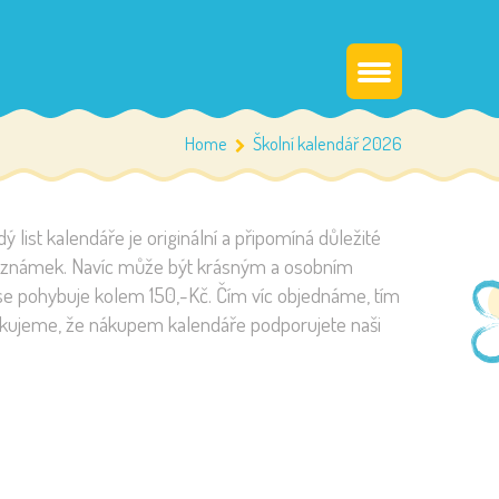
Home
Školní kalendář 2026
ý list kalendáře je originální a připomíná důležité
í poznámek. Navíc může být krásným a osobním
se pohybuje kolem 150,-Kč. Čím víc objednáme, tím
. Děkujeme, že nákupem kalendáře podporujete naši