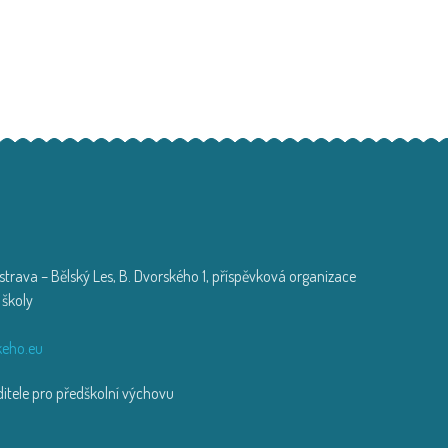
trava – Bělský Les, B. Dvorského 1, příspěvková organizace
 školy
zi
eho.eu
tele pro předškolní výchovu