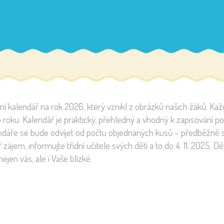
lní kalendář na rok 2026, který vznikl z obrázků našich žáků. Každ
ho roku. Kalendář je praktický, přehledný a vhodný k zapisován
endáře se bude odvíjet od počtu objednaných kusů – předběžně 
zájem, informujte třídní učitele svých dětí a to do 4. 11. 2025
nejen vás, ale i Vaše blízké.