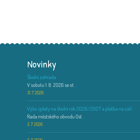
Novinky
Školní zahrada
V sobotu 1. 8. 2026 se ot
...
31. 7. 2026
Výše úplaty na školní rok 2026/2027 a platba na září
Rada městského obvodu Ost
...
3. 7. 2026