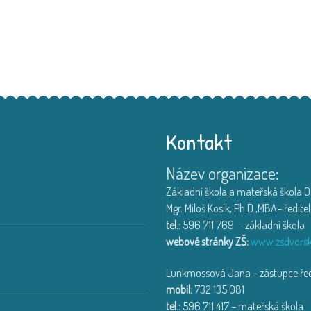
Kontakt
Název organizace:
Výlet na farmu v Hlučín
Děti ze třídy Muchomůrka
...
Základní škola a mateřská škola Os
18. 6. 2026
Mgr. Miloš Kosík, Ph.D.,MBA– ředitel
tel.:
596 711 769 – základní škola
Třída Motýlek a Jahůdka na exkur
webové stránky ZŠ:
www.zsdvorsk
Exkurze na HZS Ostrava-Zá
...
Lunkmossová Jana – zástupce ředi
14. 6. 2026
mobil:
732 135 081
tel.:
596 711 417 – mateřská škola