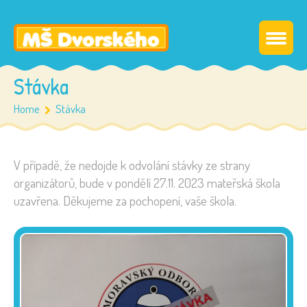
Stávka
Home
Stávka
V případě, že nedojde k odvolání stávky ze strany
organizátorů, bude v pondělí 27.11. 2023 mateřská škola
uzavřena. Děkujeme za pochopení, vaše škola.