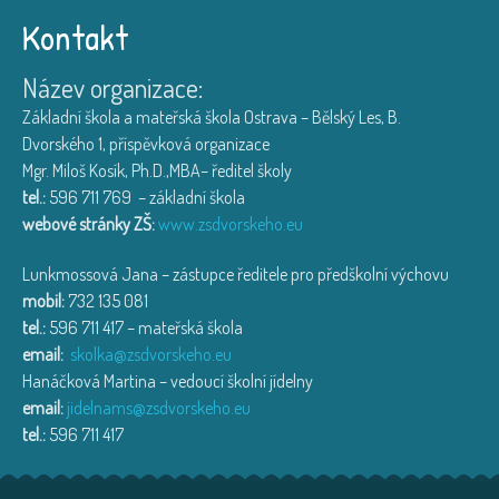
Kontakt
Název organizace:
Základní škola a mateřská škola Ostrava – Bělský Les, B.
Dvorského 1, příspěvková organizace
Mgr. Miloš Kosík, Ph.D.,MBA– ředitel školy
tel.:
596 711 769 – základní škola
webové stránky ZŠ:
www.zsdvorskeho.eu
Lunkmossová Jana – zástupce ředitele pro předškolní výchovu
mobil:
732 135 081
tel.:
596 711 417 – mateřská škola
email:
skolka@zsdvorskeho.eu
Hanáčková Martina – vedoucí školní jídelny
email:
jidelnams@zsdvorskeho.eu
tel.:
596 711 417