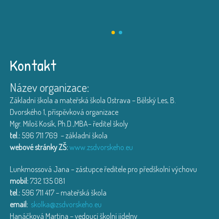
Kontakt
Název organizace:
Základní škola a mateřská škola Ostrava – Bělský Les, B.
Dvorského 1, příspěvková organizace
Mgr. Miloš Kosík, Ph.D.,MBA– ředitel školy
tel.:
596 711 769 – základní škola
webové stránky ZŠ:
www.zsdvorskeho.eu
Lunkmossová Jana – zástupce ředitele pro předškolní výchovu
mobil:
732 135 081
tel.:
596 711 417 – mateřská škola
email:
skolka@zsdvorskeho.eu
Hanáčková Martina – vedoucí školní jídelny