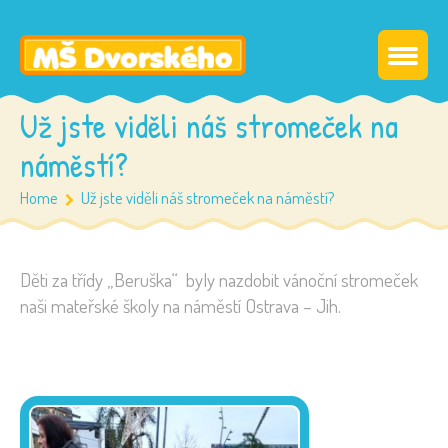
Už jste viděli náš stromeček na
náměstí?
Home
Už jste viděli náš stromeček na náměstí?
Děti za třídy „Beruška“ byly nazdobit vánoční stromeček
naši mateřské školy na náměstí Ostrava – Jih.