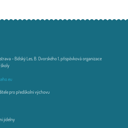
trava – Bělský Les, B. Dvorského 1, příspěvková organizace
 školy
zi
eho.eu
tele pro předškolní výchovu
í jídelny