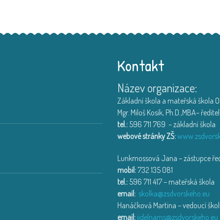
Kontakt
Název organizace:
Výlet na farmu v Hlučín
Děti ze třídy Muchomůrka
...
Základní škola a mateřská škola Os
18. 6. 2026
Mgr. Miloš Kosík, Ph.D.,MBA– ředitel
tel.:
596 711 769 – základní škola
Třída Motýlek a Jahůdka na exkur
webové stránky ZŠ:
www.zsdvorsk
Exkurze na HZS Ostrava-Zá
...
Lunkmossová Jana – zástupce ředi
14. 6. 2026
mobil:
732 135 081
tel.:
596 711 417 – mateřská škola
Den dětí se sovičkou
email:
skolka@zsdvorskeho.eu
Den dětí v MŠ Dne 2.6.202
...
Hanáčková Martina – vedoucí školn
14. 6. 2026
email:
jidelnams@zsdvorskeho.eu