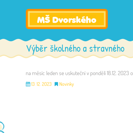
Výběr školného a stravného
na měsíc leden se uskuteční v pondělí 18.12. 2023 o
13. 12. 2023
Novinky