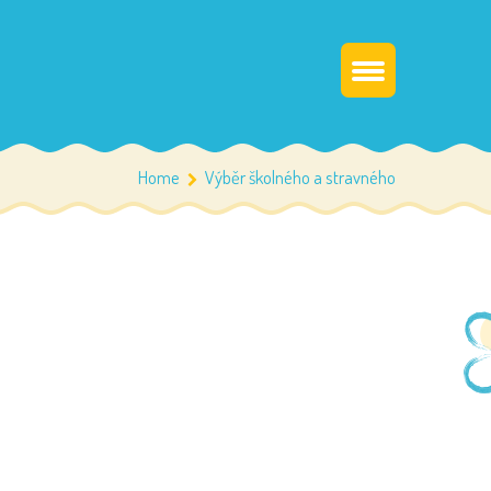
Home
Výběr školného a stravného