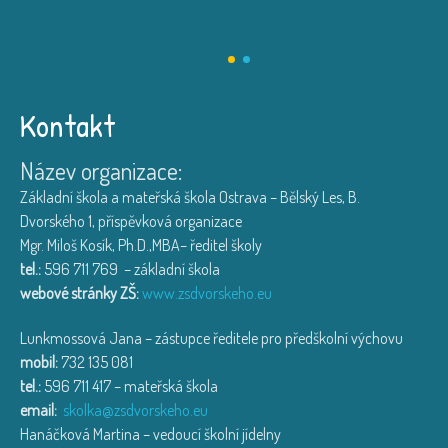
Kontakt
Název organizace:
Základní škola a mateřská škola Ostrava – Bělský Les, B.
Dvorského 1, příspěvková organizace
Mgr. Miloš Kosík, Ph.D.,MBA– ředitel školy
tel.:
596 711 769 – základní škola
webové stránky ZŠ:
www.zsdvorskeho.eu
Lunkmossová Jana – zástupce ředitele pro předškolní výchovu
mobil:
732 135 081
tel.:
596 711 417 – mateřská škola
email:
skolka@zsdvorskeho.eu
Hanáčková Martina – vedoucí školní jídelny