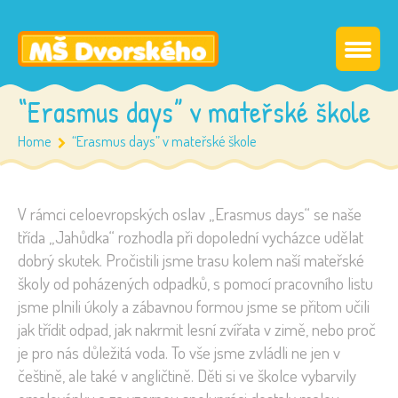
“Erasmus days” v mateřské škole
Home
“Erasmus days” v mateřské škole
V rámci celoevropských oslav „Erasmus days“ se naše
třída „Jahůdka“ rozhodla při dopolední vycházce udělat
dobrý skutek. Pročistili jsme trasu kolem naší mateřské
školy od poházených odpadků, s pomocí pracovního listu
jsme plnili úkoly a zábavnou formou jsme se přitom učili
jak třídit odpad, jak nakrmit lesní zvířata v zimě, nebo proč
je pro nás důležitá voda. To vše jsme zvládli ne jen v
češtině, ale také v angličtině. Děti si ve školce vybarvily