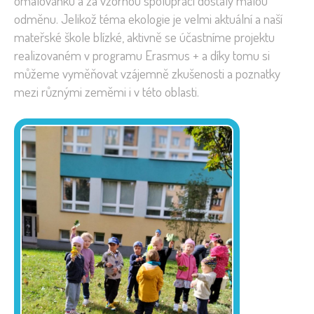
omalovánku a za vzornou spolupráci dostaly malou
odměnu. Jelikož téma ekologie je velmi aktuální a naší
mateřské škole blízké, aktivně se účastníme projektu
realizovaném v programu Erasmus + a díky tomu si
můžeme vyměňovat vzájemně zkušenosti a poznatky
mezi různými zeměmi i v této oblasti.