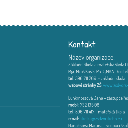
Kontakt
Název organizace:
Výlet na farmu v Hlučín
Děti ze třídy Muchomůrka
...
Základní škola a mateřská škola Os
18. 6. 2026
Mgr. Miloš Kosík, Ph.D.,MBA– ředitel
tel.:
596 711 769 – základní škola
Třída Motýlek a Jahůdka na exkur
webové stránky ZŠ:
www.zsdvorsk
Exkurze na HZS Ostrava-Zá
...
Lunkmossová Jana – zástupce ředi
14. 6. 2026
mobil:
732 135 081
tel.:
596 711 417 – mateřská škola
Den dětí se sovičkou
email:
skolka@zsdvorskeho.eu
Den dětí v MŠ Dne 2.6.202
...
Hanáčková Martina – vedoucí školn