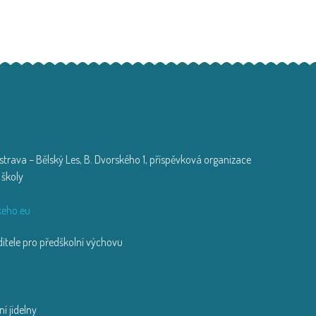
trava – Bělský Les, B. Dvorského 1, příspěvková organizace
 školy
zi
eho.eu
tele pro předškolní výchovu
í jídelny