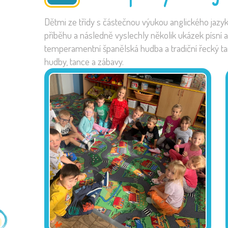
Dětmi ze třídy s částečnou výukou anglického jazy
příběhu a následně vyslechly několik ukázek písní a
temperamentní španělská hudba a tradiční řecký tanec,
hudby, tance a zábavy.