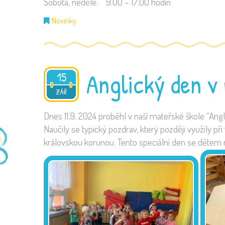
Sobota, neděle: 9.00 – 17.00 hodin
Novinky
Anglický den v
15
2024
ZÁŘ
Dnes 11.9. 2024 proběhl v naší mateřské škole “Angl
Naučily se typický pozdrav, který později využily p
královskou korunou. Tento speciální den se dětem mo