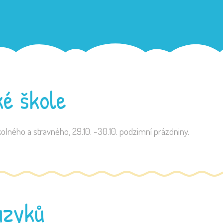
ké škole
školného a stravného, 29.10. -30.10. podzimní prázdniny.
azyků