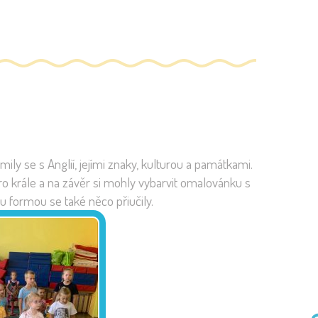
ly se s Anglií, jejími znaky, kulturou a památkami.
pro krále a na závěr si mohly vybarvit omalovánku s
u formou se také něco přiučily.