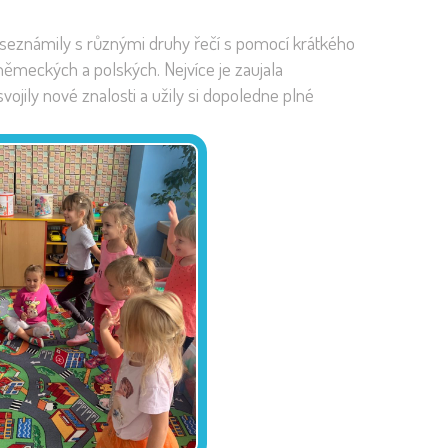
 seznámily s různými druhy řečí s pomocí krátkého
 německých a polských. Nejvíce je zaujala
svojily nové znalosti a užily si dopoledne plné