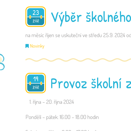
Výběr školného
23
2024
ZÁŘ
na měsíc říjen se uskuteční ve středu 25.9. 2024 od
Novinky
Provoz školní z
19
2024
ZÁŘ
října – 20. října 2024
Pondělí – pátek: 16.00 – 18.00 hodin