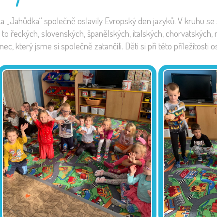
ka „Jahůdka“ společně oslavily Evropský den jazyků. V kruhu se
 to řeckých, slovenských, španělských, italských, chorvatských,
 který jsme si společně zatančili. Děti si při této příležitosti o