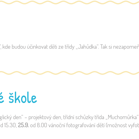
i“, kde budou účinkovat děti ze třídy „Jahůdka“. Tak si nezapomeň
é škole
lický den“ – projektový den, třídní schůzky třída „Muchomůrka“
d 15.30,
25.9.
od 8.00 vánoční fotografování dětí (možnost vyfotit