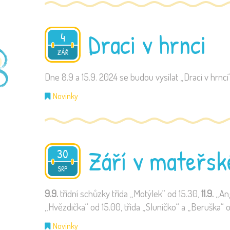
Draci v hrnci
4
2024
ZÁŘ
Dne 8.9 a 15.9. 2024 se budou vysílat „Draci v hrnc
Novinky
Září v mateřsk
30
2024
SRP
9.9.
třídní schůzky třída „Motýlek“ od 15.30,
11.9.
„Ang
„Hvězdička“ od 15.00, třída „Sluníčko“ a „Beruška“ o
Novinky