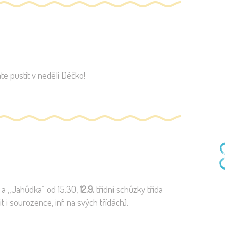
te pustit v neděli Déčko!
 a „Jahůdka“ od 15.30,
12.9.
třídní schůzky třída
 i sourozence, inf. na svých třídách).