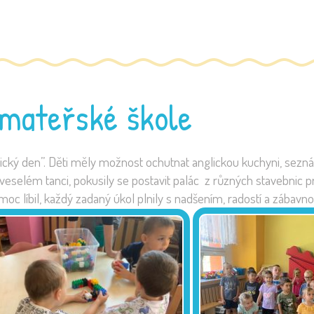
 mateřské škole
ický den”. Děti měly možnost ochutnat anglickou kuchyni, seznámi
ři veselém tanci, pokusily se postavit palác z různých stavebnic 
c líbil, každý zadaný úkol plnily s nadšením, radostí a zábavno